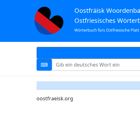
Oostfräisk Woordenb
Ostfriesisches Wörter
Wörterbuch fürs Ostfriesische Platt
oostfraeisk.org