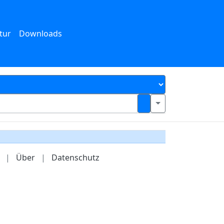
tur
Downloads
|
Über
|
Datenschutz