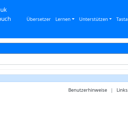
auk
buch
Übersetzer
Lernen
Unterstützen
Tasta
Benutzerhinweise
|
Links