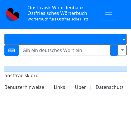
Oostfräisk Woordenbauk
Ostfriesisches Wörterbuch
Wörterbuch fürs Ostfriesische Platt
oostfraeisk.org
Benutzerhinweise
|
Links
|
Über
|
Datenschutz