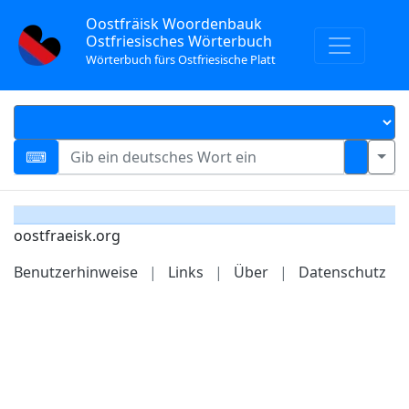
Oostfräisk Woordenbauk
Ostfriesisches Wörterbuch
Wörterbuch fürs Ostfriesische Platt
oostfraeisk.org
Benutzerhinweise
|
Links
|
Über
|
Datenschutz