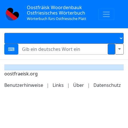
Oostfräisk Woordenbauk
Ostfriesisches Wörterbuch
Wörterbuch fürs Ostfriesische Platt
oostfraeisk.org
Benutzerhinweise
|
Links
|
Über
|
Datenschutz