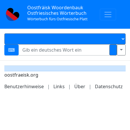
Oostfräisk Woordenbauk
Ostfriesisches Wörterbuch
Wörterbuch fürs Ostfriesische Platt
oostfraeisk.org
Benutzerhinweise
|
Links
|
Über
|
Datenschutz