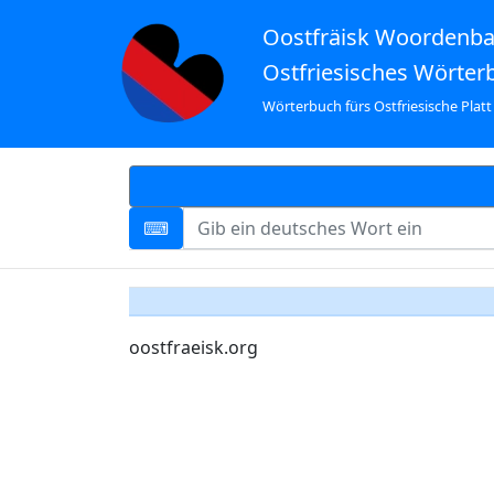
Oostfräisk Woordenb
Ostfriesisches Wörter
Wörterbuch fürs Ostfriesische Platt
oostfraeisk.org