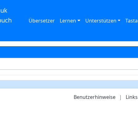
auk
buch
Übersetzer
Lernen
Unterstützen
Tasta
Benutzerhinweise
|
Links