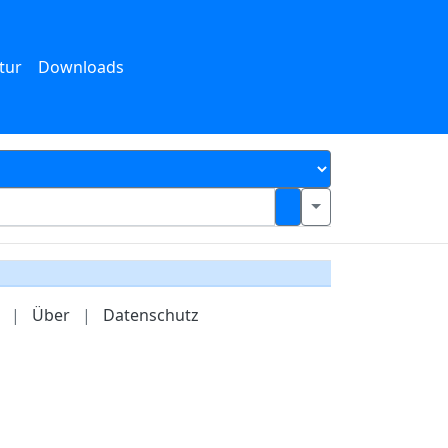
tur
Downloads
|
Über
|
Datenschutz