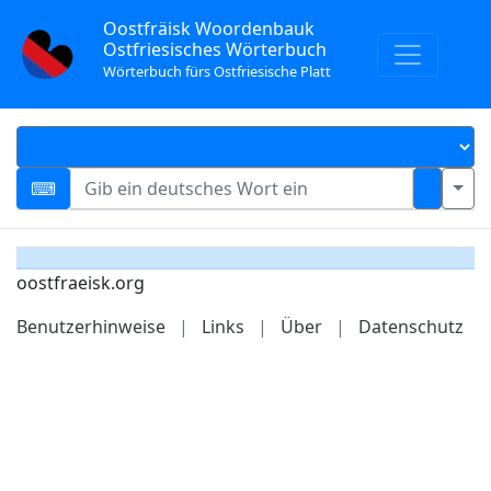
Oostfräisk Woordenbauk
Ostfriesisches Wörterbuch
Wörterbuch fürs Ostfriesische Platt
oostfraeisk.org
Benutzerhinweise
|
Links
|
Über
|
Datenschutz