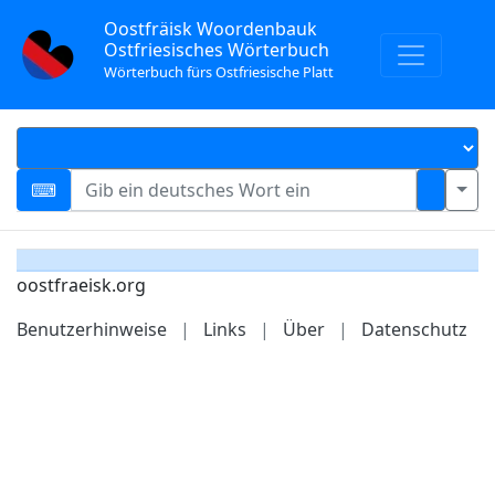
Oostfräisk Woordenbauk
Ostfriesisches Wörterbuch
Wörterbuch fürs Ostfriesische Platt
oostfraeisk.org
Benutzerhinweise
|
Links
|
Über
|
Datenschutz