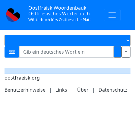
Oostfräisk Woordenbauk
Ostfriesisches Wörterbuch
Wörterbuch fürs Ostfriesische Platt
oostfraeisk.org
Benutzerhinweise
|
Links
|
Über
|
Datenschutz