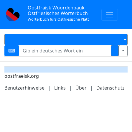
Oostfräisk Woordenbauk
Ostfriesisches Wörterbuch
Wörterbuch fürs Ostfriesische Platt
oostfraeisk.org
Benutzerhinweise
|
Links
|
Über
|
Datenschutz