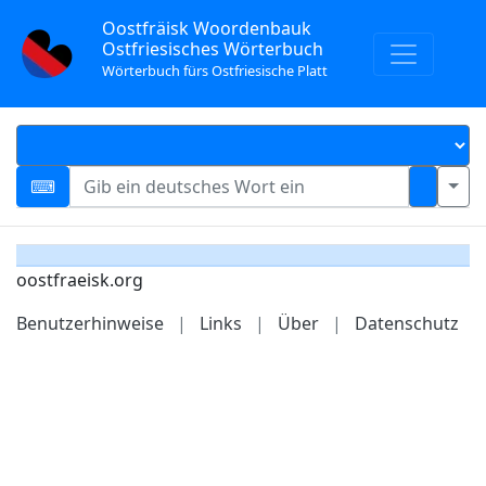
Oostfräisk Woordenbauk
Ostfriesisches Wörterbuch
Wörterbuch fürs Ostfriesische Platt
oostfraeisk.org
Benutzerhinweise
|
Links
|
Über
|
Datenschutz