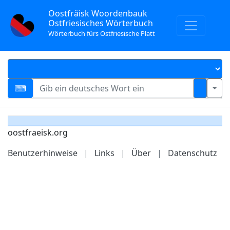
Oostfräisk Woordenbauk
Ostfriesisches Wörterbuch
Wörterbuch fürs Ostfriesische Platt
oostfraeisk.org
Benutzerhinweise
|
Links
|
Über
|
Datenschutz