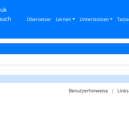
auk
buch
Übersetzer
Lernen
Unterstützen
Tasta
Benutzerhinweise
|
Links