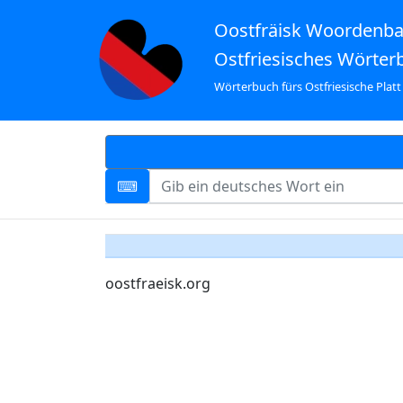
Oostfräisk Woordenb
Ostfriesisches Wörter
Wörterbuch fürs Ostfriesische Platt
oostfraeisk.org