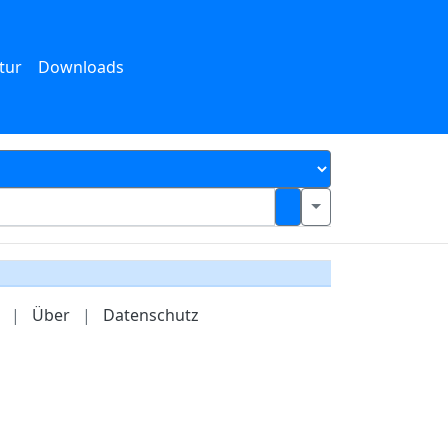
tur
Downloads
|
Über
|
Datenschutz