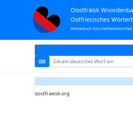
Oostfräisk Woordenb
Ostfriesisches Wörter
Wörterbuch fürs Ostfriesische Platt
oostfraeisk.org