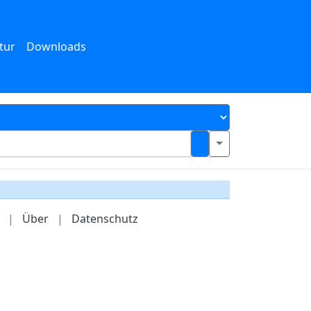
tur
Downloads
|
Über
|
Datenschutz