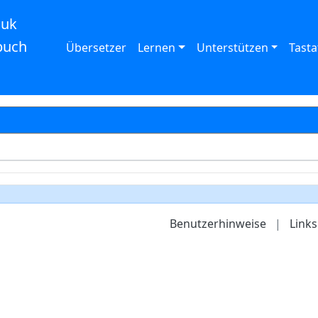
auk
buch
Übersetzer
Lernen
Unterstützen
Tasta
Benutzerhinweise
|
Links