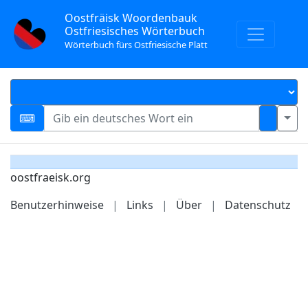
Oostfräisk Woordenbauk
Ostfriesisches Wörterbuch
Wörterbuch fürs Ostfriesische Platt
oostfraeisk.org
Benutzerhinweise
|
Links
|
Über
|
Datenschutz