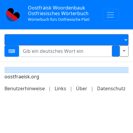
Oostfräisk Woordenbauk
Ostfriesisches Wörterbuch
Wörterbuch fürs Ostfriesische Platt
oostfraeisk.org
Benutzerhinweise
|
Links
|
Über
|
Datenschutz