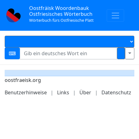
Oostfräisk Woordenbauk
Ostfriesisches Wörterbuch
Wörterbuch fürs Ostfriesische Platt
oostfraeisk.org
Benutzerhinweise
|
Links
|
Über
|
Datenschutz