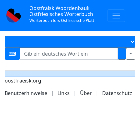
Oostfräisk Woordenbauk
Ostfriesisches Wörterbuch
Wörterbuch fürs Ostfriesische Platt
oostfraeisk.org
Benutzerhinweise
|
Links
|
Über
|
Datenschutz