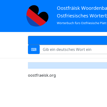
Oostfräisk Woordenb
Ostfriesisches Wörter
Wörterbuch fürs Ostfriesische Platt
oostfraeisk.org