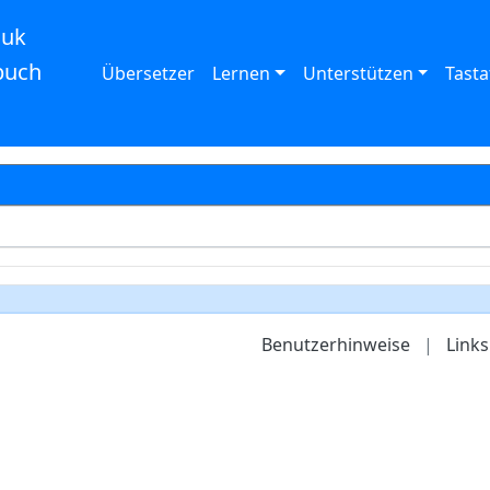
auk
buch
Übersetzer
Lernen
Unterstützen
Tasta
Benutzerhinweise
|
Links