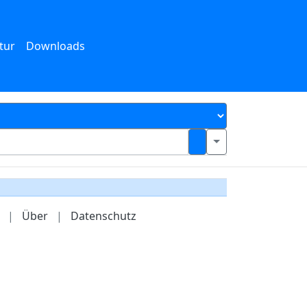
tur
Downloads
|
Über
|
Datenschutz