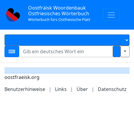
Oostfräisk Woordenbauk
Ostfriesisches Wörterbuch
Wörterbuch fürs Ostfriesische Platt
oostfraeisk.org
Benutzerhinweise
|
Links
|
Über
|
Datenschutz