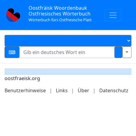
Oostfräisk Woordenbauk
Ostfriesisches Wörterbuch
Wörterbuch fürs Ostfriesische Platt
oostfraeisk.org
Benutzerhinweise
|
Links
|
Über
|
Datenschutz