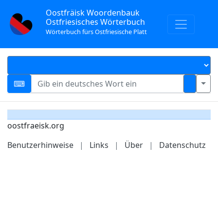
Oostfräisk Woordenbauk
Ostfriesisches Wörterbuch
Wörterbuch fürs Ostfriesische Platt
oostfraeisk.org
Benutzerhinweise
|
Links
|
Über
|
Datenschutz