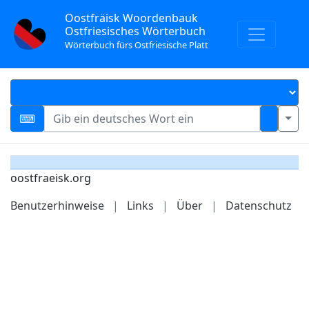
Oostfräisk Woordenbauk
Ostfriesisches Wörterbuch
Wörterbuch fürs Ostfriesische Platt
oostfraeisk.org
Benutzerhinweise
|
Links
|
Über
|
Datenschutz