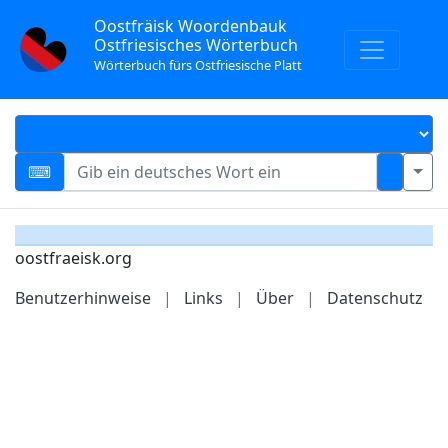
Oostfräisk Woordenbauk
Ostfriesisches Wörterbuch
Wörterbuch fürs Ostfriesische Platt
oostfraeisk.org
Benutzerhinweise
|
Links
|
Über
|
Datenschutz