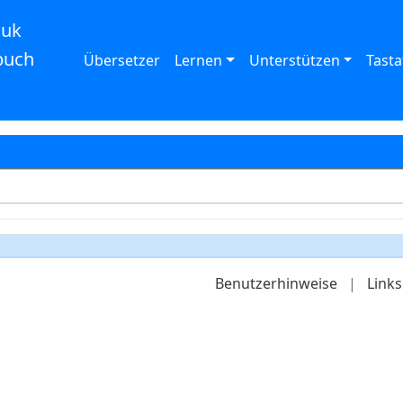
auk
buch
Übersetzer
Lernen
Unterstützen
Tasta
Benutzerhinweise
|
Links