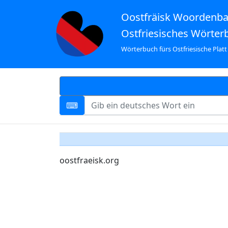
Oostfräisk Woordenb
Ostfriesisches Wörter
Wörterbuch fürs Ostfriesische Platt
oostfraeisk.org