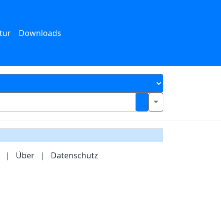
tur
Downloads
|
Über
|
Datenschutz