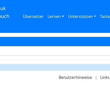
auk
buch
Übersetzer
Lernen
Unterstützen
Tasta
Benutzerhinweise
|
Links