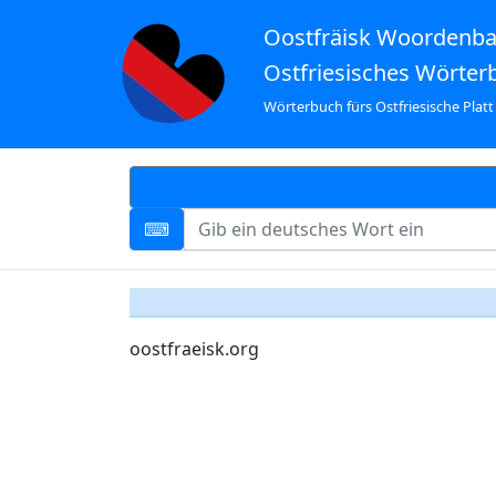
Oostfräisk Woordenb
Ostfriesisches Wörter
Wörterbuch fürs Ostfriesische Platt
oostfraeisk.org