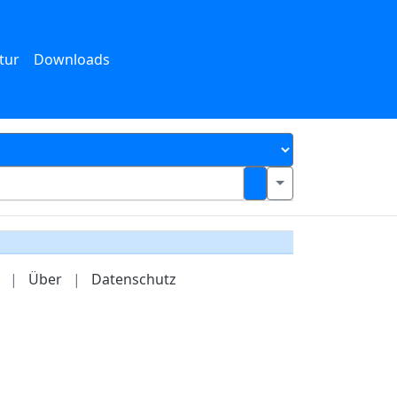
tur
Downloads
|
Über
|
Datenschutz