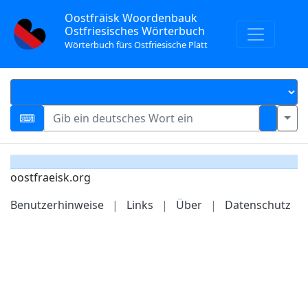
Oostfräisk Woordenbauk
Ostfriesisches Wörterbuch
Wörterbuch fürs Ostfriesische Platt
oostfraeisk.org
Benutzerhinweise
|
Links
|
Über
|
Datenschutz