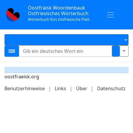
Oostfräisk Woordenbauk
Ostfriesisches Wörterbuch
Wörterbuch fürs Ostfriesische Platt
oostfraeisk.org
Benutzerhinweise
|
Links
|
Über
|
Datenschutz