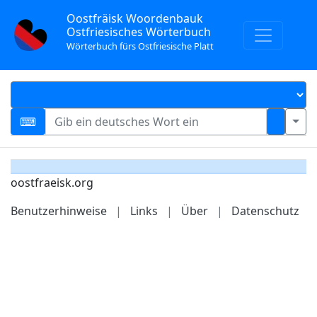
Oostfräisk Woordenbauk
Ostfriesisches Wörterbuch
Wörterbuch fürs Ostfriesische Platt
oostfraeisk.org
Benutzerhinweise
|
Links
|
Über
|
Datenschutz