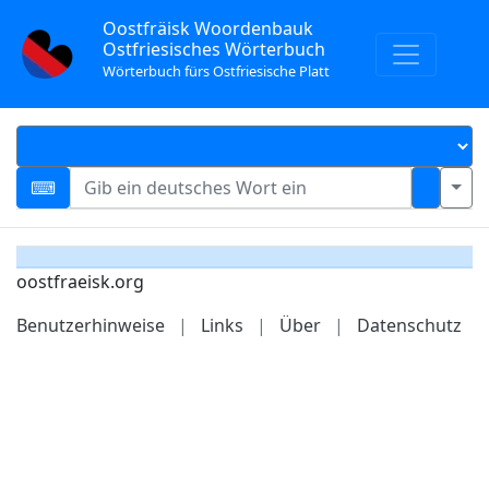
Oostfräisk Woordenbauk
Ostfriesisches Wörterbuch
Wörterbuch fürs Ostfriesische Platt
oostfraeisk.org
Benutzerhinweise
|
Links
|
Über
|
Datenschutz