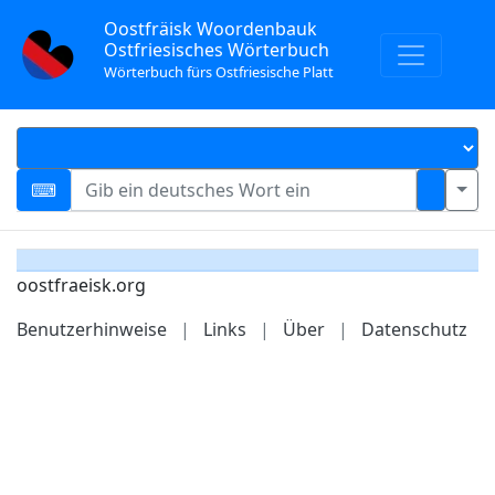
Oostfräisk Woordenbauk
Ostfriesisches Wörterbuch
Wörterbuch fürs Ostfriesische Platt
oostfraeisk.org
Benutzerhinweise
|
Links
|
Über
|
Datenschutz