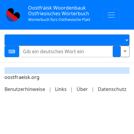
Oostfräisk Woordenbauk
Ostfriesisches Wörterbuch
Wörterbuch fürs Ostfriesische Platt
oostfraeisk.org
Benutzerhinweise
|
Links
|
Über
|
Datenschutz