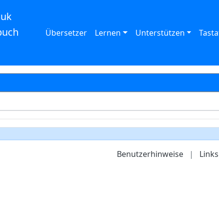
auk
buch
Übersetzer
Lernen
Unterstützen
Tasta
Benutzerhinweise
|
Links