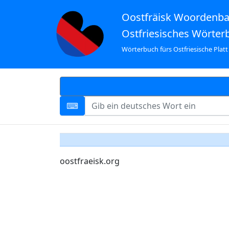
Oostfräisk Woordenb
Ostfriesisches Wörter
Wörterbuch fürs Ostfriesische Platt
oostfraeisk.org