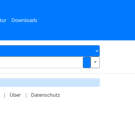
tur
Downloads
|
Über
|
Datenschutz