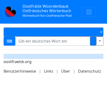
Oostfräisk Woordenbauk
Ostfriesisches Wörterbuch
Wörterbuch fürs Ostfriesische Platt
oostfraeisk.org
Benutzerhinweise
|
Links
|
Über
|
Datenschutz