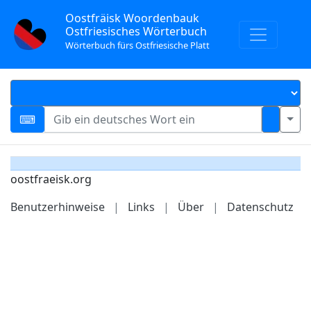
Oostfräisk Woordenbauk
Ostfriesisches Wörterbuch
Wörterbuch fürs Ostfriesische Platt
oostfraeisk.org
Benutzerhinweise
|
Links
|
Über
|
Datenschutz