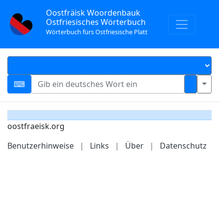
Oostfräisk Woordenbauk
Ostfriesisches Wörterbuch
Wörterbuch fürs Ostfriesische Platt
oostfraeisk.org
Benutzerhinweise
|
Links
|
Über
|
Datenschutz