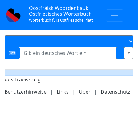
Oostfräisk Woordenbauk
Ostfriesisches Wörterbuch
Wörterbuch fürs Ostfriesische Platt
oostfraeisk.org
Benutzerhinweise
|
Links
|
Über
|
Datenschutz