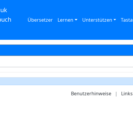
auk
buch
Übersetzer
Lernen
Unterstützen
Tasta
Benutzerhinweise
|
Links