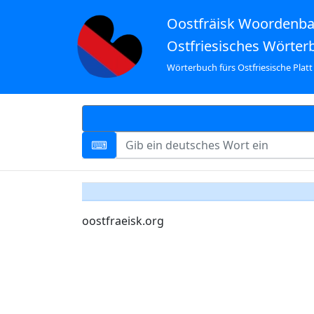
Oostfräisk Woordenb
Ostfriesisches Wörter
Wörterbuch fürs Ostfriesische Platt
oostfraeisk.org