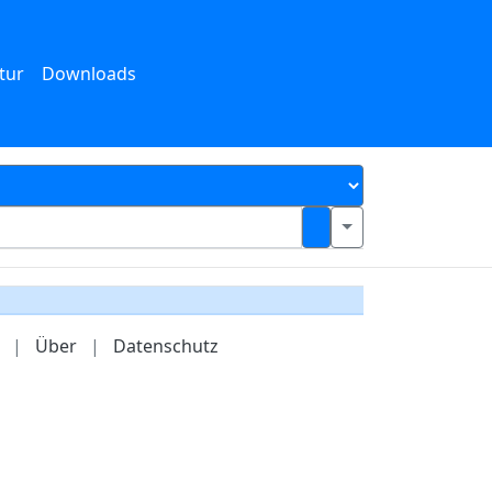
tur
Downloads
|
Über
|
Datenschutz