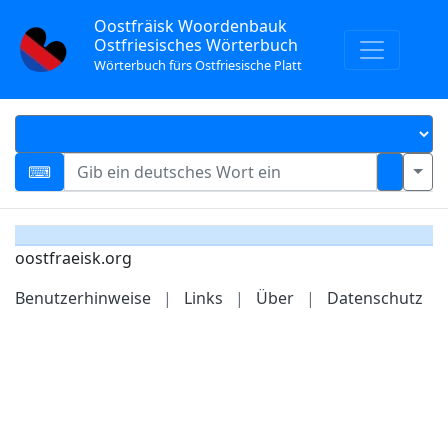
Oostfräisk Woordenbauk
Ostfriesisches Wörterbuch
Wörterbuch fürs Ostfriesische Platt
oostfraeisk.org
Benutzerhinweise
|
Links
|
Über
|
Datenschutz