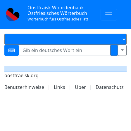
Oostfräisk Woordenbauk
Ostfriesisches Wörterbuch
Wörterbuch fürs Ostfriesische Platt
oostfraeisk.org
Benutzerhinweise
|
Links
|
Über
|
Datenschutz