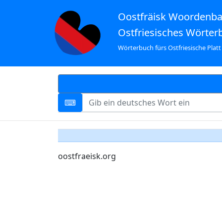
Oostfräisk Woordenb
Ostfriesisches Wörter
Wörterbuch fürs Ostfriesische Platt
oostfraeisk.org