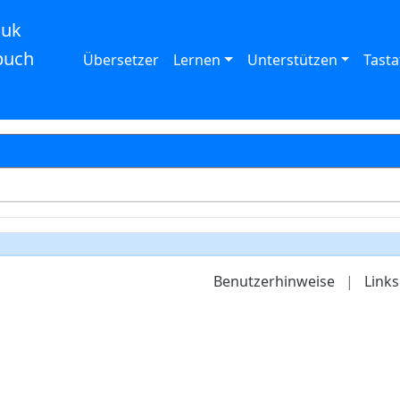
auk
buch
Übersetzer
Lernen
Unterstützen
Tasta
Benutzerhinweise
|
Links