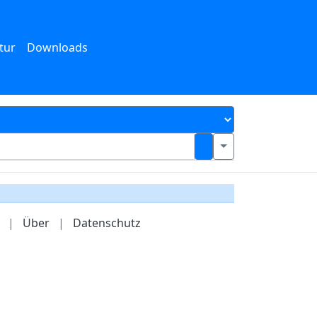
tur
Downloads
|
Über
|
Datenschutz