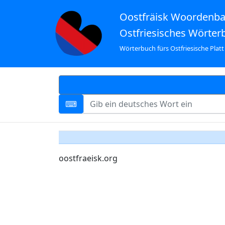
Oostfräisk Woordenb
Ostfriesisches Wörter
Wörterbuch fürs Ostfriesische Platt
oostfraeisk.org