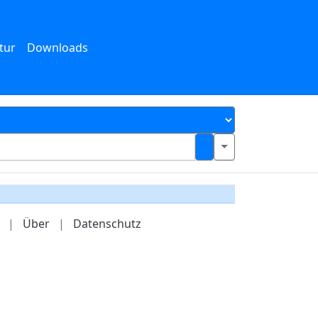
tur
Downloads
|
Über
|
Datenschutz