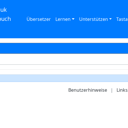
auk
buch
Übersetzer
Lernen
Unterstützen
Tasta
Benutzerhinweise
|
Links