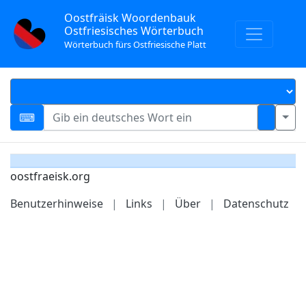
Oostfräisk Woordenbauk
Ostfriesisches Wörterbuch
Wörterbuch fürs Ostfriesische Platt
oostfraeisk.org
Benutzerhinweise
|
Links
|
Über
|
Datenschutz