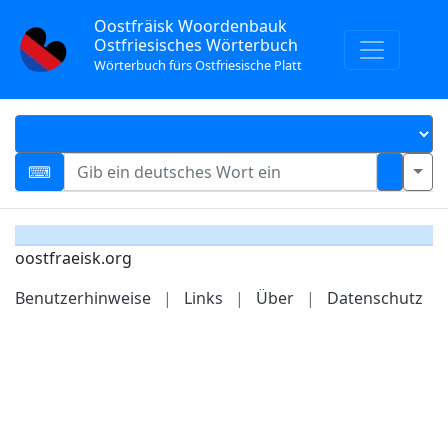
Oostfräisk Woordenbauk
Ostfriesisches Wörterbuch
Wörterbuch fürs Ostfriesische Platt
oostfraeisk.org
Benutzerhinweise
|
Links
|
Über
|
Datenschutz