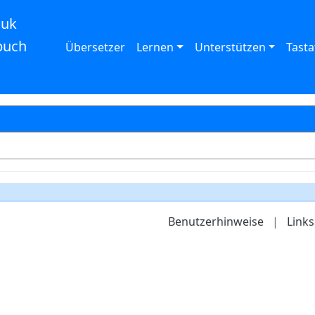
auk
buch
Übersetzer
Lernen
Unterstützen
Tasta
Benutzerhinweise
|
Links