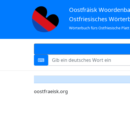
Oostfräisk Woordenb
Ostfriesisches Wörter
Wörterbuch fürs Ostfriesische Platt
oostfraeisk.org