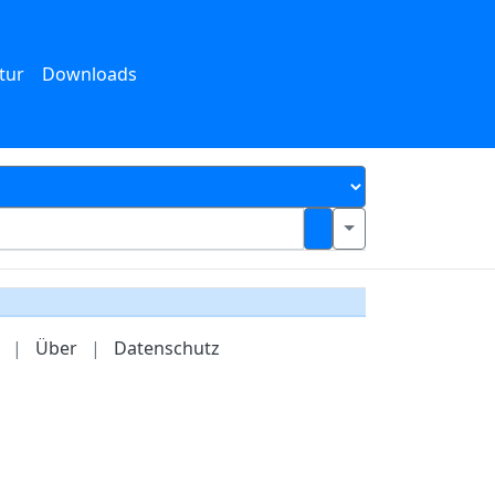
tur
Downloads
|
Über
|
Datenschutz