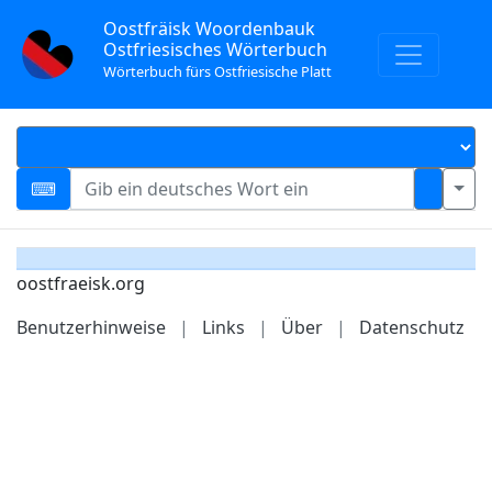
Oostfräisk Woordenbauk
Ostfriesisches Wörterbuch
Wörterbuch fürs Ostfriesische Platt
oostfraeisk.org
Benutzerhinweise
|
Links
|
Über
|
Datenschutz