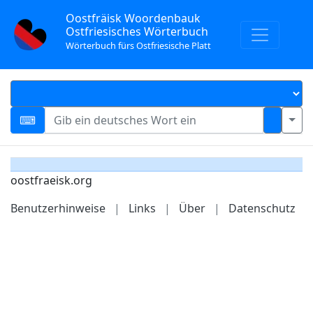
Oostfräisk Woordenbauk
Ostfriesisches Wörterbuch
Wörterbuch fürs Ostfriesische Platt
oostfraeisk.org
Benutzerhinweise
|
Links
|
Über
|
Datenschutz