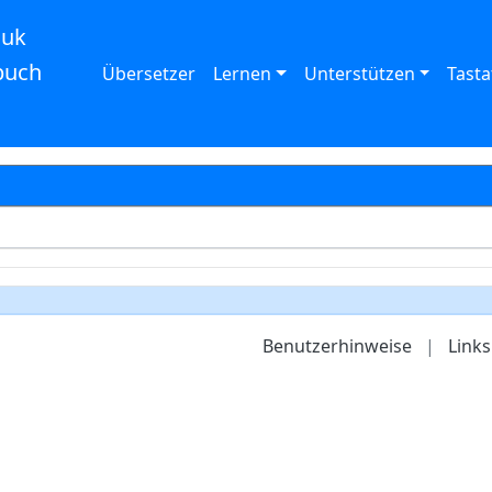
auk
buch
Übersetzer
Lernen
Unterstützen
Tasta
Benutzerhinweise
|
Links