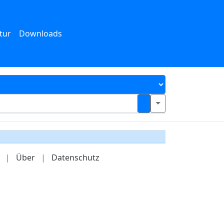
tur
Downloads
|
Über
|
Datenschutz