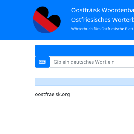
Oostfräisk Woordenb
Ostfriesisches Wörter
Wörterbuch fürs Ostfriesische Platt
oostfraeisk.org