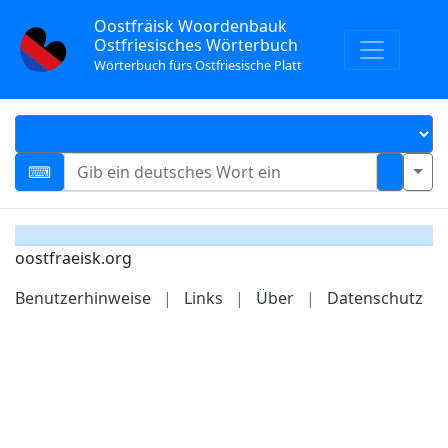
Oostfräisk Woordenbauk
Ostfriesisches Wörterbuch
Wörterbuch fürs Ostfriesische Platt
oostfraeisk.org
Benutzerhinweise
|
Links
|
Über
|
Datenschutz