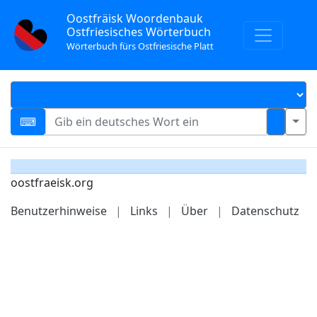
Oostfräisk Woordenbauk
Ostfriesisches Wörterbuch
Wörterbuch fürs Ostfriesische Platt
oostfraeisk.org
Benutzerhinweise
|
Links
|
Über
|
Datenschutz